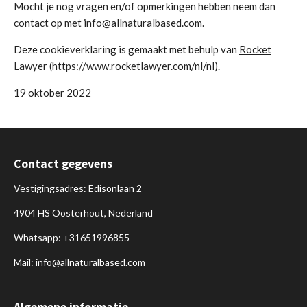
Mocht je nog vragen en/of opmerkingen hebben neem dan
contact op met info@allnaturalbased.com.
Deze cookieverklaring is gemaakt met behulp van
Rocket
Lawyer
(https://www.rocketlawyer.com/nl/nl).
19 oktober 2022
Contact gegevens
Vestigingsadres: Edisonlaan 2
4904 HS Oosterhout, Nederland
Whatsapp: +31651996855
Mail:
info@allnaturalbased.com
Algemene informatie