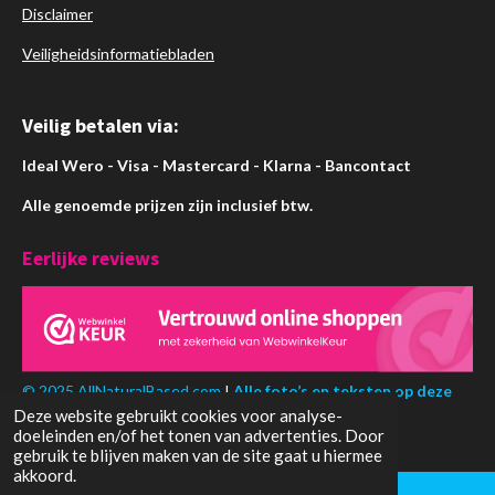
Disclaimer
Veiligheidsinformatiebladen
Veilig betalen via:
Ideal Wero - Visa - Mastercard - Klarna - Bancontact
Alle genoemde prijzen zijn inclusief btw.
Eerlijke reviews
© 2025 AllNaturalBased.com
I
Alle foto’s en teksten op deze
Deze website gebruikt cookies voor analyse-
website zijn eigendom van AllNaturalBased.com
doeleinden en/of het tonen van advertenties. Door
gebruik te blijven maken van de site gaat u hiermee
akkoord.