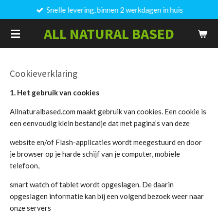
Snelle levering, binnen 2 werkdagen in huis
Ga
direct
ALL NATURAL BASED
naar
de
hoofdinhoud
Cookieverklaring
1. Het gebruik van cookies
Allnaturalbased.com maakt gebruik van cookies. Een cookie is
een eenvoudig klein bestandje dat met pagina’s van deze
website en/of Flash-applicaties wordt meegestuurd en door
je browser op je harde schijf van je computer, mobiele
telefoon,
smart watch of tablet wordt opgeslagen. De daarin
opgeslagen informatie kan bij een volgend bezoek weer naar
onze servers