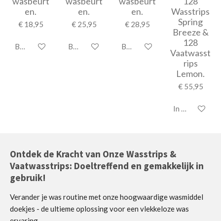
wasbeurt
wasbeurt
wasbeurt
128
en.
en.
en.
Wasstrips
Spring
€ 18,95
€ 25,95
€ 28,95
Breeze &
128
Bekijk details
Bekijk details
Bekijk details
Vaatwasst
rips
Lemon.
€ 55,95
In winkelwage
Ontdek de Kracht van Onze Wasstrips &
Vaatwasstrips: Doeltreffend en gemakkelijk in
gebruik!
Verander je was routine met onze hoogwaardige wasmiddel
doekjes - de ultieme oplossing voor een vlekkeloze was
ervaring.