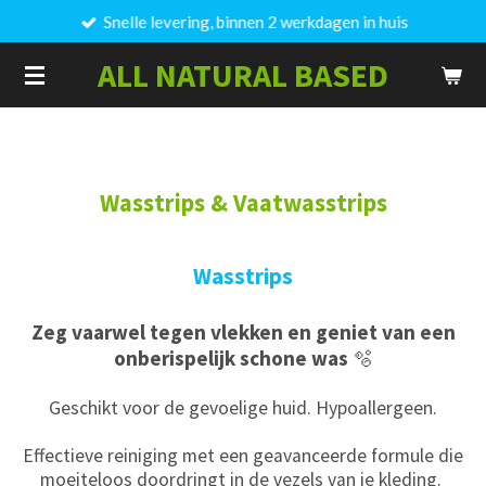
Snelle levering, binnen 2 werkdagen in huis
Ga
direct
ALL NATURAL BASED
naar
de
hoofdinhoud
Wasstrips & Vaatwasstrips
Wasstrips
Zeg vaarwel tegen vlekken en geniet van een
onberispelijk schone was
🫧
Geschikt voor de gevoelige huid. Hypoallergeen.
Effectieve reiniging met een geavanceerde formule die
moeiteloos doordringt in de vezels van je kleding.