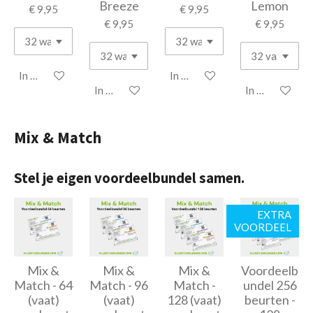
Breeze
Lemon
€ 9,95
€ 9,95
€ 9,95
€ 9,95
In winkelwagen
In winkelwagen
In winkelwagen
In winkelwage
Mix & Match
Stel je eigen voordeelbundel samen.
EXTRA
VOORDEEL
Mix &
Mix &
Mix &
Voordeelb
Match - 64
Match - 96
Match -
undel 256
(vaat)
(vaat)
128 (vaat)
beurten -