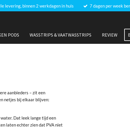
lle levering, binnen 2 werkdagen in huis
7 dagen per week be
KEN PODS
WASSTRIPS & VAATWASSTRIPS
REVIEW
dere aanbieders – zit een
 netjes bij elkaar blijven:
 water. Dat leek lange tijd een
n laten echter zien dat PVA niet