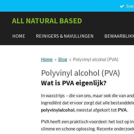
Sne
Ga
direct
ALL NATURAL BASED
naar
de
hoofdinhoud
HOME
REINIGERS & NAVULLINGEN
BEWAARBLIK
Home
»
Blog
»
Polyvinyl alcohol (PVA)
Polyvinyl alcohol (PVA)
Wat is PVA eigenlijk?
In wasstrips – die van ons, maar ook die van an
ingrediënt dat ervoor zorgt dat alle bestanddelen
polyvinylalcohol
, meestal afgekort tot
PVA
.
PVA heeft een praktisch voordeel: het lost op in
slimme en schone oplossing. Recente onderzoeke