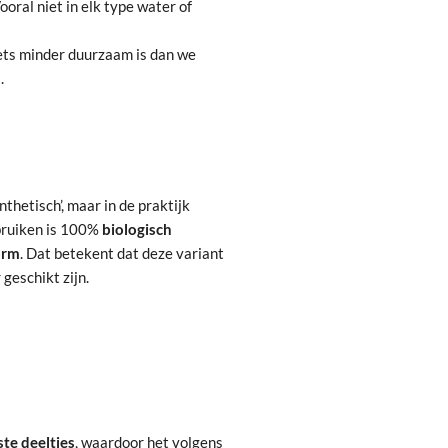
Vooral niet in elk type water of
 iets minder duurzaam is dan we
.
hetisch’, maar in de praktijk
ebruiken is 100%
biologisch
orm
. Dat betekent dat deze variant
geschikt zijn.
te deeltjes
, waardoor het volgens