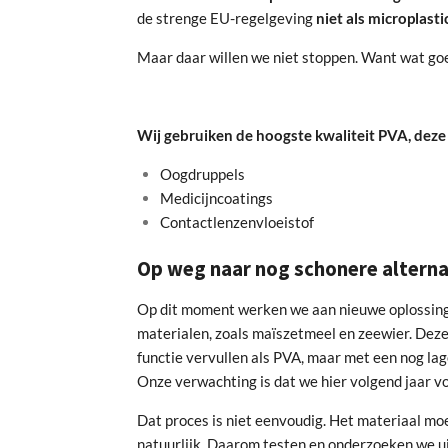
de strenge EU-regelgeving
niet als microplasti
Maar daar willen we niet stoppen. Want wat goed 
Wij gebruiken de hoogste kwaliteit PVA, deze
Oogdruppels
Medicijncoatings
Contactlenzenvloeistof
Op weg naar nog schonere altern
Op dit moment werken we aan nieuwe oplossinge
materialen, zoals maïszetmeel en zeewier. Dez
functie vervullen als PVA, maar met een nog lag
Onze verwachting is dat we hier volgend jaar v
Dat proces is niet eenvoudig. Het materiaal moet
natuurlijk. Daarom testen en onderzoeken we uit