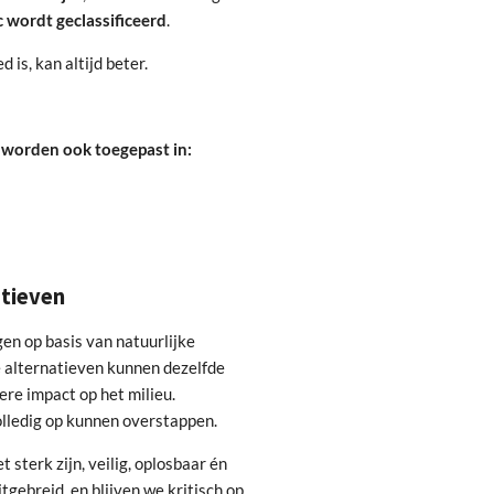
c wordt geclassificeerd
.
is, kan altijd beter.
 worden ook toegepast in:
atieven
n op basis van natuurlijke
e alternatieven kunnen dezelfde
ere impact op het milieu.
olledig op kunnen overstappen.
 sterk zijn, veilig, oplosbaar én
gebreid, en blijven we kritisch op