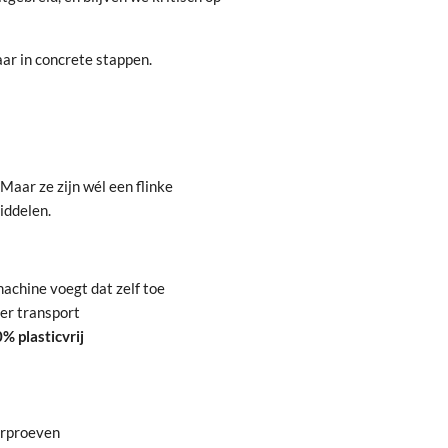
ar in concrete stappen.
 Maar ze zijn wél een flinke
iddelen.
achine voegt dat zelf toe
ter transport
% plasticvrij
ierproeven