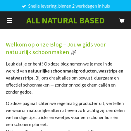
Snelle levering, binnen 2 werkdagen in huis
Ga
direct
ALL NATURAL BASED
naar
de
hoofdinhoud
Welkom op onze Blog – Jouw gids voor
natuurlijk schoonmaken
🌿
Leuk dat je er bent! Op deze blog nemen we je mee in de
wereld van
natuurlijke schoonmaakproducten, wasstrips en
vaatwasstrips
. Bij ons draait alles om bewust, duurzaam en
effectief schoonmaken — zonder onnodige chemicaliën en
zonder gedoe.
Op deze pagina lichten we regelmatig producten uit, vertellen
we waarom natuurlijke alternatieven zo krachtig zijn, en delen
we handige tips, tricks en weetjes voor een schoner huis én
een schonere planeet.