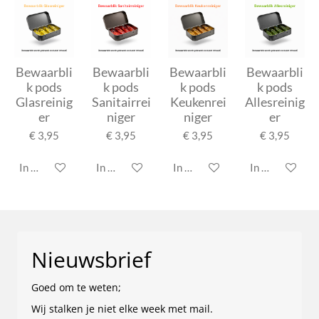
Bewaarbli
Bewaarbli
Bewaarbli
Bewaarbli
k pods
k pods
k pods
k pods
Glasreinig
Sanitairrei
Keukenrei
Allesreinig
er
niger
niger
er
€ 3,95
€ 3,95
€ 3,95
€ 3,95
In winkelwagen
In winkelwagen
In winkelwagen
In winkelwage
Nieuwsbrief
Goed om te weten;
Wij stalken je niet elke week met mail.