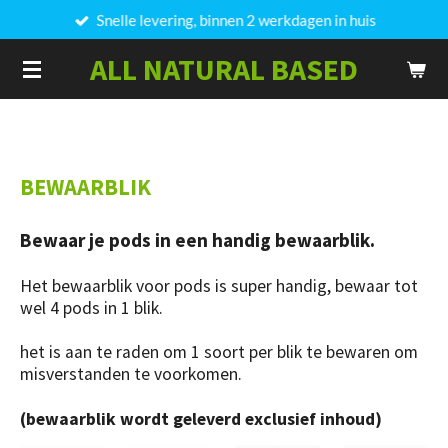
Snelle levering, binnen 2 werkdagen in huis
Ga
direct
ALL NATURAL BASED
naar
de
hoofdinhoud
BEWAARBLIK
Bewaar je pods in een handig bewaarblik.
Het bewaarblik voor pods is super handig, bewaar tot
wel 4 pods in 1 blik.
het is aan te raden om 1 soort per blik te bewaren om
misverstanden te voorkomen.
(bewaarblik wordt geleverd exclusief inhoud)