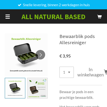
Snelle levering, binnen 2 werkdagen in huis
Ga
direct
ALL NATURAL BASED
naar
de
hoofdinhoud
Bewaarblik pods
Allesreiniger
€ 3,95
In
winkelwagen
Bewaar je pods in een
prachtige bewaarblik.
Het bewaarblik voor pods