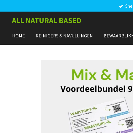
Sne
Ga
direct
ALL NATURAL BASED
naar
de
hoofdinhoud
HOME
REINIGERS & NAVULLINGEN
BEWAARBLIK