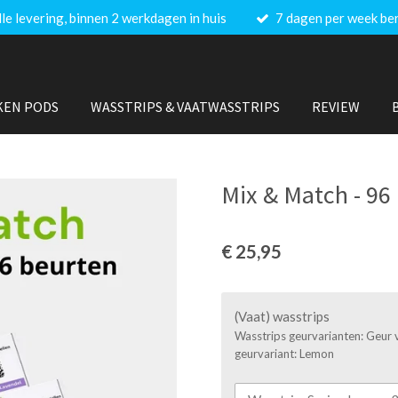
lle levering, binnen 2 werkdagen in huis
7 dagen per week be
KEN PODS
WASSTRIPS & VAATWASSTRIPS
REVIEW
Mix & Match - 96
€ 25,95
(Vaat) wasstrips
Wasstrips geurvarianten: Geur v
geurvariant: Lemon