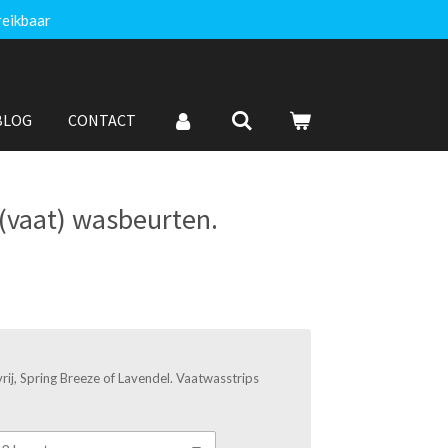
reikbaar
BLOG
CONTACT
 (vaat) wasbeurten.
rij, Spring Breeze of Lavendel. Vaatwasstrips