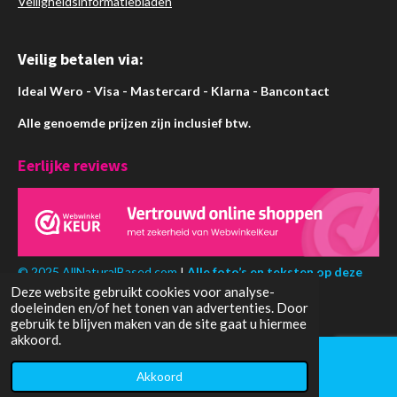
Veiligheidsinformatiebladen
Veilig betalen via:
Ideal Wero - Visa - Mastercard - Klarna - Bancontact
Alle genoemde prijzen zijn inclusief btw.
Eerlijke reviews
© 2025 AllNaturalBased.com
I
Alle foto’s en teksten op deze
Deze website gebruikt cookies voor analyse-
website zijn eigendom van AllNaturalBased.com
doeleinden en/of het tonen van advertenties. Door
gebruik te blijven maken van de site gaat u hiermee
akkoord.
Akkoord
WhatsApp