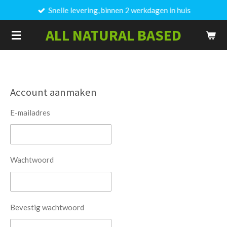
Snelle levering, binnen 2 werkdagen in huis
Ga
direct
ALL NATURAL BASED
naar
de
hoofdinhoud
Account aanmaken
E-mailadres
Wachtwoord
Bevestig wachtwoord