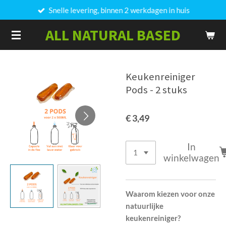
Snelle levering, binnen 2 werkdagen in huis
Ga
direct
ALL NATURAL BASED
naar
de
hoofdinhoud
Keukenreiniger
Pods - 2 stuks
€ 3,49
In
winkelwagen
Waarom kiezen voor onze
natuurlijke
keukenreiniger?