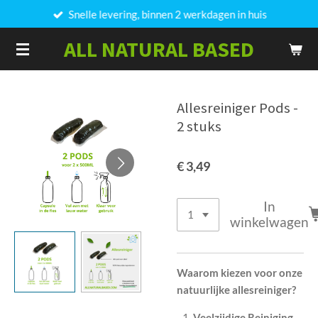
Snelle levering, binnen 2 werkdagen in huis
Ga
direct
ALL NATURAL BASED
naar
de
hoofdinhoud
Allesreiniger Pods -
2 stuks
€ 3,49
In
winkelwagen
Waarom kiezen voor onze
natuurlijke allesreiniger?
Veelzijdige Reiniging