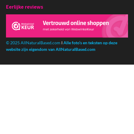
Eerlijke reviews
© 2025 AllNaturalBased.com
I
Alle foto’s en teksten op deze
website zijn eigendom van AllNaturalBased.com