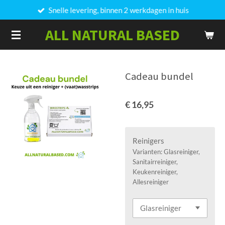
Snelle levering, binnen 2 werkdagen in huis
Ga
direct
ALL NATURAL BASED
naar
de
hoofdinhoud
Cadeau bundel
€ 16,95
Reinigers
Varianten: Glasreiniger,
Sanitairreiniger,
Keukenreiniger,
Allesreiniger