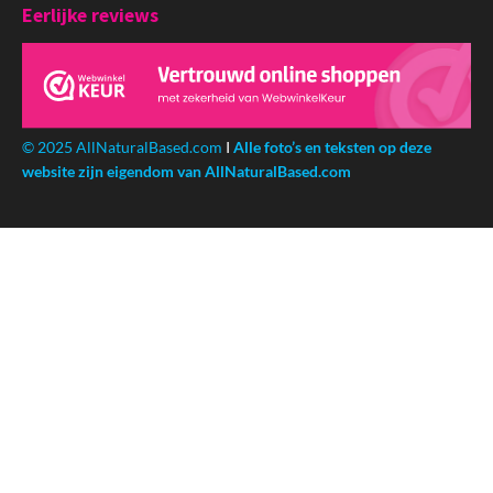
Eerlijke reviews
© 2025 AllNaturalBased.com
I
Alle foto’s en teksten op deze
website zijn eigendom van AllNaturalBased.com