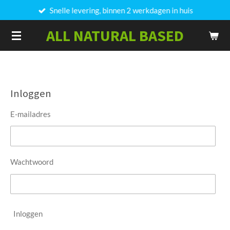
Snelle levering, binnen 2 werkdagen in huis
Ga
direct
ALL NATURAL BASED
naar
de
hoofdinhoud
Inloggen
E-mailadres
Wachtwoord
Inloggen